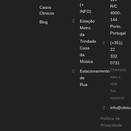
(+
R/C
Casos
INFO)
4000-
Clínicos
144
Estação
Blog
Porto,
Metro
Portugal
da
Trindade
(+351)
Casa
22
da
332
Música
0731
Chamada
Estacionamento
para a
de
rede
Rua
fixa
nacional
info@clinic
Política de
Privacidade