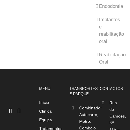
Endodontia
Implantes
e
reabilitação
oral
Reabilitação
Oral
MENU
TRANSPORTES
CONTACTOS
E PARQUE
Início
Rua
Combinado:
de
Clínica
Autocarro,
Camões,
Equipa
Metro,
Nº
Comboio
Tratamentos
115 –