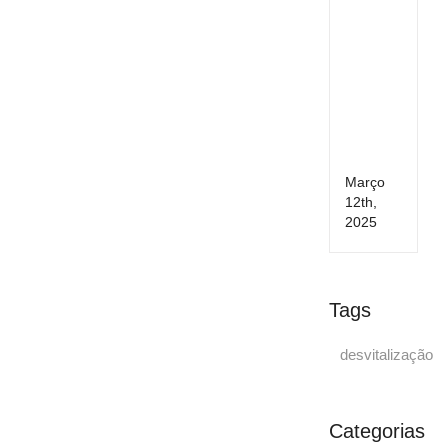
na
Grav
Cuid
Esse
para
Mãe
e
Bebé
Março
12th,
2025
Tags
desvitalização
Categorias