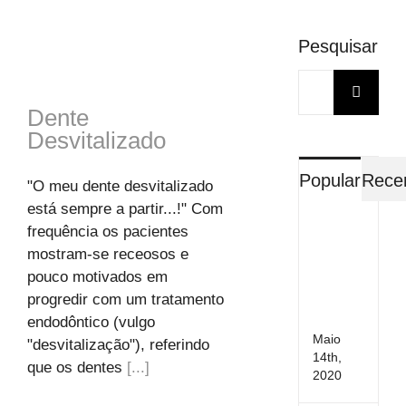
Pesquisar
Search
for:
Dente
Desvitalizado
Popular
Rece
"O meu dente desvitalizado
está sempre a partir...!" Com
O
frequência os pacientes
Meu
mostram-se receosos e
Dent
pouco motivados em
Desv
progredir com um tratamento
pode
doer
endodôntico (vulgo
Maio
"desvitalização"), referindo
14th,
que os dentes
[...]
2020