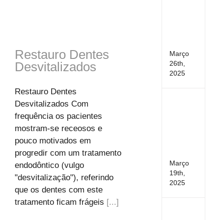
infant
caus
da
hipo
dentá
Restauro Dentes
Março
26th,
Desvitalizados
2025
Restauro Dentes
Higi
Desvitalizados Com
Oral:
frequência os pacientes
Vam
mostram-se receosos e
tirar
pouco motivados em
algu
dúvi
progredir com um tratamento
Março
endodôntico (vulgo
19th,
"desvitalização"), referindo
2025
que os dentes com este
tratamento ficam frágeis
[...]
As