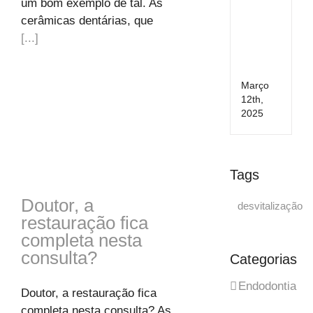
um bom exemplo de tal. As
Esse
cerâmicas dentárias, que
para
[...]
Mãe
e
Bebé
Março
12th,
2025
Tags
Doutor, a
desvitalização
restauração fica
completa nesta
consulta?
Categorias
Endodontia
Doutor, a restauração fica
completa nesta consulta? As