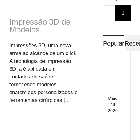
Search
for:
Impressão 3D de
Modelos
Popular
Rece
Impressões 3D, uma nova
arma ao alcance de um click
O
A tecnologia de impressão
Meu
3D já é aplicada em
Dent
cuidados de saúde,
Desv
fornecendo modelos
pode
doer
anatómicos personalizados e
Maio
ferramentas cirúrgicas
[...]
14th,
2020
Saúd
Oral