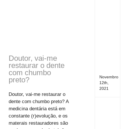
deso
temp
cons
um
grup
de
patol
que
afet
os
Doutor, vai-me
músc
restaurar o dente
da
mast
com chumbo
Novembro
preto?
12th,
2021
Doutor, vai-me restaurar o
dente com chumbo preto? A
Saúd
medicina dentária está em
Oral
constante (r)evolução, e os
na
Grav
materais restauradores são
Cuid